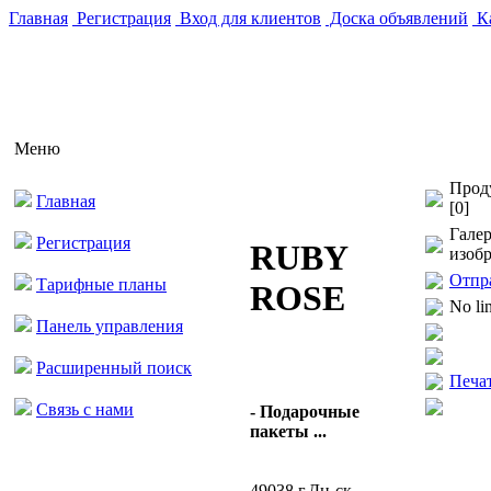
Главная
Регистрация
Вход для клиентов
Доска объявлений
Ка
Меню
Прод
Главная
[0]
Галер
Регистрация
RUBY
изоб
Отпр
Тарифные планы
ROSE
No li
Панель управления
Расширенный поиск
Печа
Связь с нами
- Подарочные
пакеты ...
49038 г.Дн-ск,