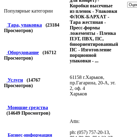
для конфет) -
Коробки высечные
Популярные категории
из пленок - Упаковки
ФЛОК-БАРХАТ -
Тара жестяная -
Тара, упаковка
(
23184
Пресс-формы
Просмотров)
ложементы - Пленка
ПЭТ, ПВХ, ПС,
биоориентированный
ПС - Изготовление
Оборудование
(
16712
порционной
Просмотров)
упаковки - ...
61158 г.Харьков,
Услуги
(
14767
пр.Гагарина, 20-А, эт.
Просмотров)
2, оф. 4
Харьков
Моющие средства
(
14649
Просмотров)
Attn:
ph: (057) 757-20-13,
Бизнес-информация