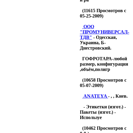
(
11615
Просмотров с
05-25-2009)
OOO
"ПРОМУНИВЕРСАЛ-
ТДB"
- Одесская,
Украина, Б-
Днестровский.
ГОФРОТАРА-любой
размер, конфигурация
,объём,полигр
(
10658
Просмотров с
05-07-2009)
ANATEYA
- , , Киев.
- Этикетки (изгот.) -
Пакеты (изгот.) -
Используе
(
10462
Просмотров с