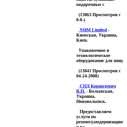
подарочные с
(
13863
Просмотров с
0-0-)
NHM Limited
-
Киевская, Украина,
Киев.
Упаковочное и
технологическое
оборудование для пищ
(
13841
Просмотров с
04-24-2008)
CПД Корнилевич
В.П.
- Волынская,
Украина,
Нововолынск.
Предоставляем
услуги по
ремонту,модернизации
и ра