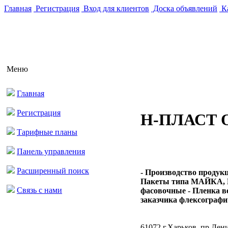
Главная
Регистрация
Вход для клиентов
Доска объявлений
Ка
Меню
Главная
Регистрация
Н-ПЛАСТ 
Тарифные планы
Панель управления
Расширенный поиск
- Производство продук
Пакеты типа МАЙКА, Б
Связь с нами
фасовочные - Пленка в
заказчика флексографич
61072 г.Харьков, пр.Лени