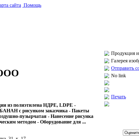
рта сайта
Помощь
Продукция и 
Галерея изо
Отправить с
ООО
No link
Печать
ции из полиэтилена НДРЕ, LDPE -
АНАН с рисунком заказчика - Пакеты
оздушно-пузырчатая - Нанесение рисунка
еским методом - Оборудование для ...
на, 31, к. 17