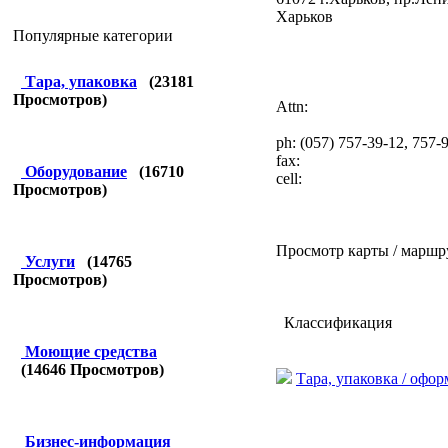
Харьков
Популярные категории
Тара, упаковка
(
23181
Просмотров)
Attn:
ph: (057) 757-39-12, 757-
fax:
Оборудование
(
16710
cell:
Просмотров)
Просмотр карты / маршр
Услуги
(
14765
Просмотров)
Классификация
Моющие средства
(
14646
Просмотров)
Тара, упаковка / офо
Бизнес-информация