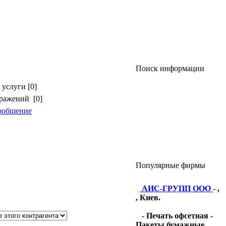
Поиск информации
услуги [0]
бражений [0]
ообщение
Популярные фирмы
АИС-ГРУПП ООО
- ,
, Киев.
- Печать офсетная -
Пакеты бумажные