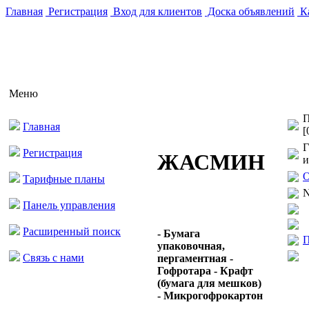
Главная
Регистрация
Вход для клиентов
Доска объявлений
Ка
Меню
П
Главная
[
Г
Регистрация
ЖАСМИН
и
О
Тарифные планы
N
Панель управления
Расширенный поиск
- Бумага
П
упаковочная,
Связь с нами
пергаментная -
Гофротара - Крафт
(бумага для мешков)
- Микрогофрокартон
...