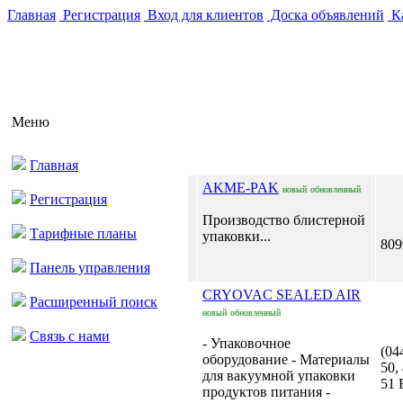
Главная
Регистрация
Вход для клиентов
Доска объявлений
Ка
Меню
Главная
AKME-PAK
новый
обновленный
Регистрация
Производство блистерной
Тарифные планы
упаковки...
809
Панель управления
CRYOVAC SEALED AIR
Расширенный поиск
новый
обновленный
Связь с нами
- Упаковочное
(04
оборудование - Материалы
50,
для вакуумной упаковки
51 
продуктов питания -