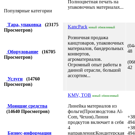
Полноцветная печать на
упаковочных материалах...
Популярные категории
Тара, упаковка
(
23175
KancPack
новый
обновленный
Просмотров)
Розничная продажа
канцтоваров, упаковочных
(04
материалов, бандерольных
48
Оборудование
(
16705
конвертов,
Просмотров)
агроматериалов.
(06
Огромный опыт работы в
42
данной отрасли, большой
ассортим...
Услуги
(
14760
Просмотров)
KMV, ТОВ
новый
обновленный
Моющие средства
Линейка материалов из
(
14640
Просмотров)
фольги(Производстова Al-
Сom, Чехия).Линия
+38
продкутов включает в себя
494
4
+38
Бизнес-информация
направления:Кондитерская
494