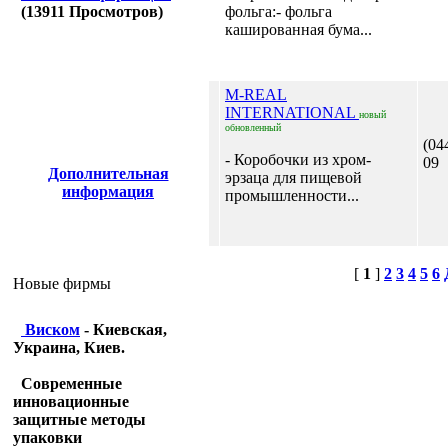
(
13911
Просмотров)
фольга:- фольга
кашированная бума...
M-REAL
INTERNATIONAL
новый
обновленный
(04
- Коробочки из хром-
09
Дополнительная
эрзаца для пищевой
информация
промышленности...
[
1
]
2
3
4
5
6
Новые фирмы
Виском
- Киевская,
Украина, Киев.
Современные
инновационные
защитные методы
упаковки