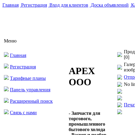
Главная
Регистрация
Вход для клиентов
Доска объявлений
Ка
Меню
Прод
Главная
[0]
Гале
Регистрация
APEX
изоб
Отпр
Тарифные планы
ООО
No li
Панель управления
Расширенный поиск
Печа
Связь с нами
- Запчасти для
торгового,
промышленного
бытового холода
- Расчет и подбор