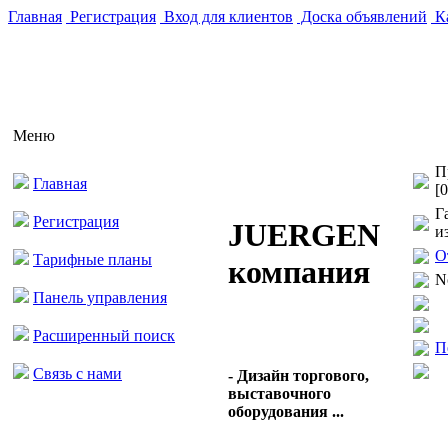
Главная
Регистрация
Вход для клиентов
Доска объявлений
Ка
Меню
П
Главная
[0
Г
Регистрация
JUERGEN
и
О
Тарифные планы
компания
N
Панель управления
Расширенный поиск
П
Связь с нами
- Дизайн торгового,
выставочного
оборудования ...