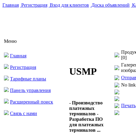
Главная
Регистрация
Вход для клиентов
Доска объявлений
Ка
Меню
Продук
Главная
[0]
Галере
Регистрация
USMP
изобра
Отправ
Тарифные планы
No link
Панель управления
Расширенный поиск
- Производство
Печать
платежных
Связь с нами
терминалов -
Разработка ПО
для платежных
терминалов ...