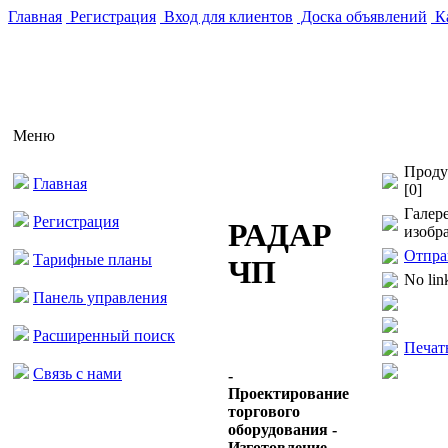
Главная
Регистрация
Вход для клиентов
Доска объявлений
Ка
Меню
Проду
Главная
[0]
Галер
Регистрация
РАДАР
изобр
Отпра
Тарифные планы
ЧП
No lin
Панель управления
Расширенный поиск
Печат
Связь с нами
-
Проектирование
торгового
оборудования -
Изготовление