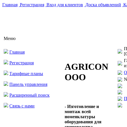
Главная
Регистрация
Вход для клиентов
Доска объявлений
Ка
Меню
П
Главная
[
Г
Регистрация
AGRICON
и
О
Тарифные планы
ООО
N
Панель управления
Расширенный поиск
П
Связь с нами
- Изготовление и
монтаж всей
номенклатуры
оборудования для
свиноводства ...