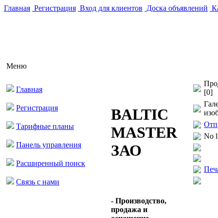
Главная
Регистрация
Вход для клиентов
Доска объявлений
Ка
Меню
Про
Главная
[0]
Гал
Регистрация
BALTIC
изо
Отп
Тарифные планы
MASTER
No l
Панель управления
ЗАО
Расширенный поиск
Печ
Связь с нами
- Производство,
продажа и