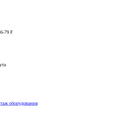
66-79 F
ута
нтаж оборудования