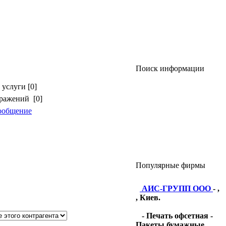
Поиск информации
услуги [0]
бражений [0]
ообщение
Популярные фирмы
АИС-ГРУПП ООО
- ,
, Киев.
- Печать офсетная -
Пакеты бумажные