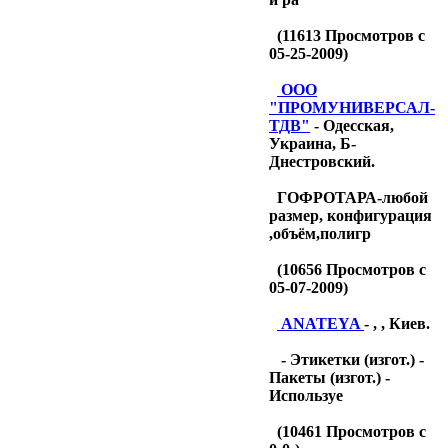
(
11613
Просмотров с
05-25-2009)
OOO
"ПРОМУНИВЕРСАЛ-
ТДB"
- Одесская,
Украина, Б-
Днестровский.
ГОФРОТАРА-любой
размер, конфигурация
,объём,полигр
(
10656
Просмотров с
05-07-2009)
ANATEYA
- , , Киев.
- Этикетки (изгот.) -
Пакеты (изгот.) -
Используе
(
10461
Просмотров с