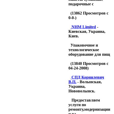
подарочные с
(
13862
Просмотров с
0-0-)
NHM Limited
-
Киевская, Украина,
Киев.
Упаковочное и
технологическое
оборудование для пищ
(
13840
Просмотров с
04-24-2008)
CПД Корнилевич
В.П.
- Волынская,
Украина,
Нововолынск.
Предоставляем
услуги по
ремонту,модернизации
и ра