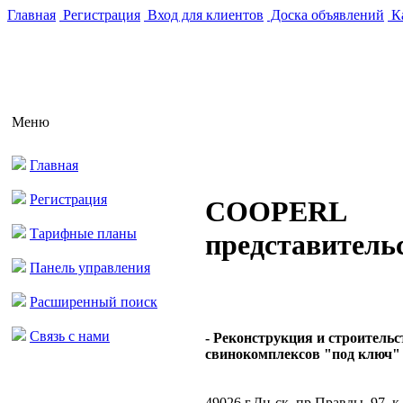
Главная
Регистрация
Вход для клиентов
Доска объявлений
Ка
Меню
Главная
Регистрация
COOPERL
Тарифные планы
представитель
Панель управления
Расширенный поиск
Связь с нами
- Реконструкция и строительс
свинокомплексов "под ключ" .
49026 г.Дн-ск, пр.Правды, 97, к