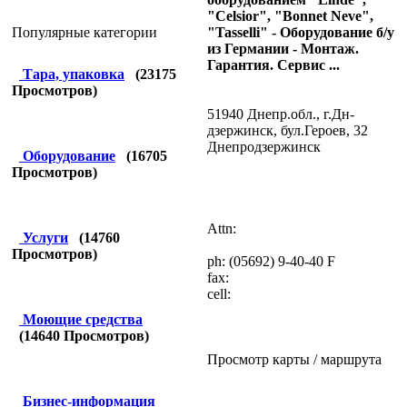
"Celsior", "Bonnet Neve",
"Tasselli" - Оборудование б/у
Популярные категории
из Германии - Монтаж.
Гарантия. Сервис ...
Тара, упаковка
(
23175
Просмотров)
51940 Днепр.обл., г.Дн-
дзержинск, бул.Героев, 32
Днепродзержинск
Оборудование
(
16705
Просмотров)
Attn:
Услуги
(
14760
Просмотров)
ph: (05692) 9-40-40 F
fax:
cell:
Моющие средства
(
14640
Просмотров)
Просмотр карты / маршрута
Бизнес-информация