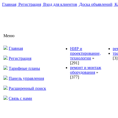
Главная
Регистрация
Вход для клиентов
Доска объявлений
Ка
Меню
Главная
НИР и
ре
проектирование,
тр
технологии
»
[3]
Регистрация
[291]
ремонт и монтаж
Тарифные планы
оборудования
»
[377]
Панель управления
Расширенный поиск
Связь с нами