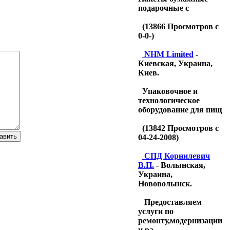
подарочные с
(
13866
Просмотров с
0-0-)
NHM Limited
-
Киевская, Украина,
Киев.
Упаковочное и
технологическое
оборудование для пищ
(
13842
Просмотров с
04-24-2008)
CПД Корнилевич
В.П.
- Волынская,
Украина,
Нововолынск.
Предоставляем
услуги по
ремонту,модернизации
и ра