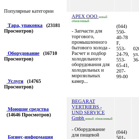
Популярные категории
APEX ООО
новый
обновленный
Тара, упаковка
(
23181
(044)
Просмотров)
- Запчасти для
550-
торгового,
40-78
промышленного
F,
бытового холода -
553-
02
Оборудование
(
16710
Расчет и подбор
24-79,
ул
Просмотров)
холодильного
553-
36
оборудования для
65-41,
холодильных и
207-
морозильных
99-00
Услуги
(
14765
камер...
Просмотров)
BEGARAT
VERTRIEBS -
Моющие средства
UND SERVICE
(
14646
Просмотров)
Gmbh
новый
обновленный
- Оборудование
(044)
для пищевой
Бизнес-информация
501-