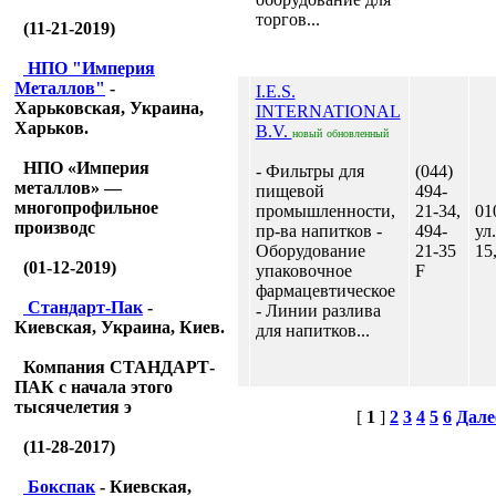
торгов...
(11-21-2019)
НПО "Империя
Металлов"
-
I.E.S.
Харьковская, Украина,
INTERNATIONAL
Харьков.
B.V.
новый
обновленный
НПО «Империя
- Фильтры для
(044)
металлов» —
пищевой
494-
многопрофильное
промышленности,
21-34,
01
производс
пр-ва напитков -
494-
ул
Оборудование
21-35
15
(01-12-2019)
упаковочное
F
фармацевтическое
Стандарт-Пак
-
- Линии разлива
Киевская, Украина, Киев.
для напитков...
Компания СТАНДАРТ-
ПАК с начала этого
тысячелетия э
[
1
]
2
3
4
5
6
Дале
(11-28-2017)
Бокспак
- Киевская,