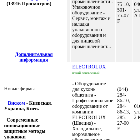
промышленности -
(
13916
Просмотров)
75-10,
04
Упаковочное
501-
ул
оборудование -
75-07
А 
Сервис, монтаж и
F
наладка
упаковочного
оборудования и
для пищевой
промышленност...
Дополнительная
информация
ELECTROLUX
новый
обновленный
- Оборудование
Новые фирмы
для кухонь
(044)
общепита -
284-
Профессиональное
86-10,
Виском
- Киевская,
оборудование от
284-
01
Украина, Киев.
компании
86-13,
ул
ELECTROLUX
285-
2 
Современные
(Швеция) -
27-00
инновационные
Холодильное,
F
защитные методы
морозильное
упаковки
оборудование для