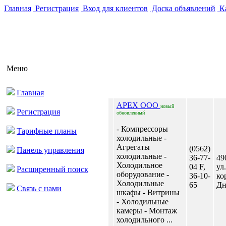
Главная
Регистрация
Вход для клиентов
Доска объявлений
Ка
Меню
Главная
APEX ООО
новый
Регистрация
обновленный
- Компрессоры
Тарифные планы
холодильные -
Агрегаты
(0562)
Панель управления
холодильные -
36-77-
49
Холодильное
04 F,
ул
Расширенный поиск
оборудование -
36-10-
ко
Холодильные
65
Дн
Связь с нами
шкафы - Витрины
- Холодильные
камеры - Монтаж
холодильного ...