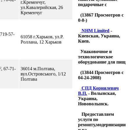
г.Кременчуг,
подарочные с
ул.Кавалерийская, 26
Кременчуг
(
13867
Просмотров с
0-0-)
NHM Limited
-
 719-57-
Киевская, Украина,
61058 г.Харьков, ул.Р.
Киев.
Роллана, 12 Харьков
Упаковочное и
технологическое
оборудование для пищ
F, 67-71-
36014 м.Полтава,
(
13844
Просмотров с
вул.Островського, 1/12
04-24-2008)
Полтава
CПД Корнилевич
В.П.
- Волынская,
Украина,
Нововолынск.
Предоставляем
услуги по
ремонту,модернизации
и ра