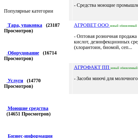
- Средства моющие промышлен
Популярные категории
Тара, упаковка
(
23187
АГРОВЕТ ООО
новый
обновленный
Просмотров)
- Оптовая розничная продажа
кислот, дезинфекционных сре
(хлорантоин, биомой, сеп...
Оборудование
(
16714
Просмотров)
АГРОФАКТ ПП
новый
обновленный
- Засоби миючі для молочного 
Услуги
(
14770
Просмотров)
Моющие средства
(
14651
Просмотров)
Бизнес-информация