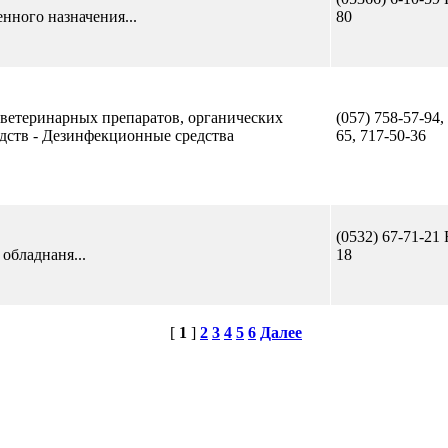
ного назначения...
80
 ветеринарных препаратов, органических
(057) 758-57-94,
дств - Дезинфекционные средства
65, 717-50-36
(0532) 67-71-21 
обладнаня...
18
[
1
]
2
3
4
5
6
Далее