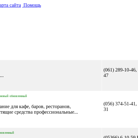
рта сайта
Помощь
(061) 289-10-46,
..
47
новый
обновленный
(056) 374-51-41,
ние для кафе, баров, ресторанов,
31
тящие средства профессиональные...
новленный
(05366) 6-10-59 