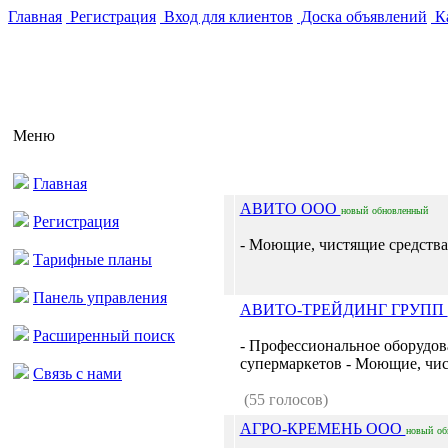
Главная
Регистрация
Вход для клиентов
Доска объявлений
Ка
Меню
Главная
АВИТО ООО
новый
обновленный
Регистрация
- Моющие, чистящие средства.
Тарифные планы
Панель управления
АВИТО-ТРЕЙДИНГ ГРУПП
Расширенный поиск
- Профессиональное оборудова
супермаркетов - Моющие, чис
Связь с нами
(55 голосов)
АГРО-КРЕМЕНЬ ООО
новый
об