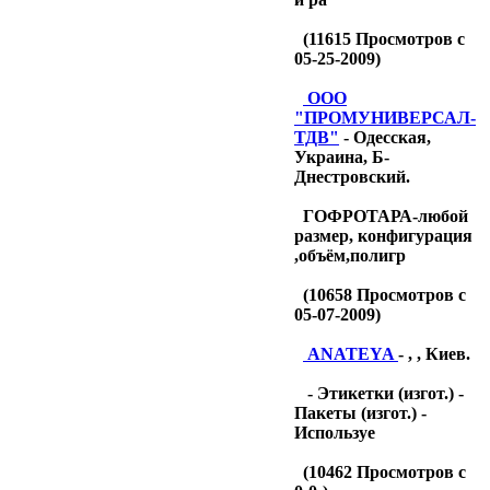
(
11615
Просмотров с
05-25-2009)
OOO
"ПРОМУНИВЕРСАЛ-
ТДB"
- Одесская,
Украина, Б-
Днестровский.
ГОФРОТАРА-любой
размер, конфигурация
,объём,полигр
(
10658
Просмотров с
05-07-2009)
ANATEYA
- , , Киев.
- Этикетки (изгот.) -
Пакеты (изгот.) -
Используе
(
10462
Просмотров с