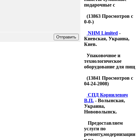
подарочные с
(
13863
Просмотров с
0-0-)
NHM Limited
-
Киевская, Украина,
Киев.
Упаковочное и
технологическое
оборудование для пищ
(
13841
Просмотров с
04-24-2008)
CПД Корнилевич
В.П.
- Волынская,
Украина,
Нововолынск.
Предоставляем
услуги по
ремонту,модернизации
и ра