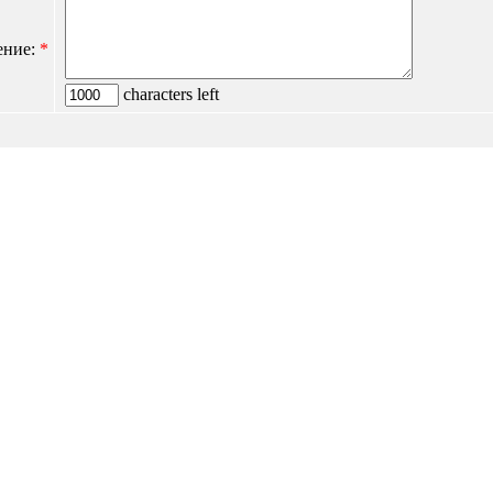
ение:
*
characters left