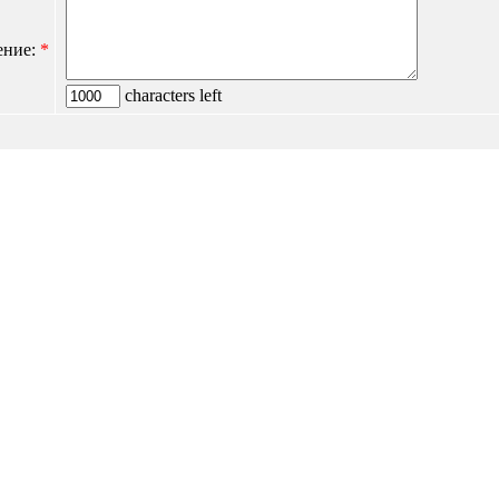
ение:
*
characters left