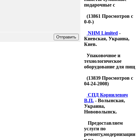
подарочные с
(
13861
Просмотров с
0-0-)
NHM Limited
-
Киевская, Украина,
Киев.
Упаковочное и
технологическое
оборудование для пищ
(
13839
Просмотров с
04-24-2008)
CПД Корнилевич
В.П.
- Волынская,
Украина,
Нововолынск.
Предоставляем
услуги по
ремонту,модернизации
и ра