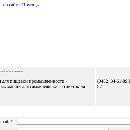
рта сайта
Помощь
Отправить сообщение
овый
обновленный
я для пищевой промышленности -
(0482) 34-61-89 F
ых машин для самоклеящихся этикеток на
87
..
mail:
*