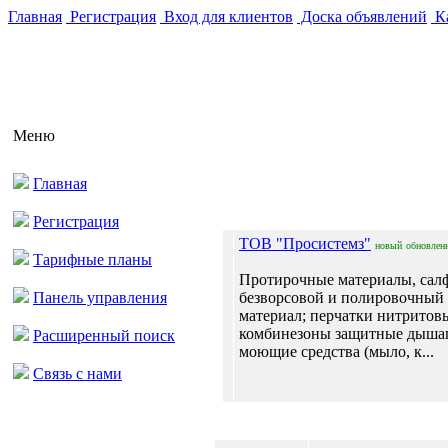
Главная
Регистрация
Вход для клиентов
Доска объявлений
Ка
Меню
Главная
Отпра
Регистрация
ТОВ "Просистемз"
новый
обновлен
Тарифные планы
Протирочные материалы, сал
Панель управления
безворсовой и полировочный
материал; перчатки нитритов
комбинезоны защитные дыша
Расширенный поиск
моющие средства (мыло, к...
Связь с нами