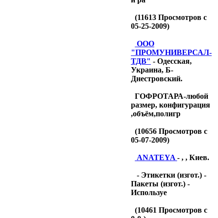
(
11613
Просмотров с
05-25-2009)
OOO
"ПРОМУНИВЕРСАЛ-
ТДB"
- Одесская,
Украина, Б-
Днестровский.
ГОФРОТАРА-любой
размер, конфигурация
,объём,полигр
(
10656
Просмотров с
05-07-2009)
ANATEYA
- , , Киев.
- Этикетки (изгот.) -
Пакеты (изгот.) -
Используе
(
10461
Просмотров с