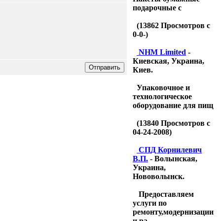
подарочные с
(
13862
Просмотров с
0-0-)
NHM Limited
-
Киевская, Украина,
Киев.
Упаковочное и
технологическое
оборудование для пищ
(
13840
Просмотров с
04-24-2008)
CПД Корнилевич
В.П.
- Волынская,
Украина,
Нововолынск.
Предоставляем
услуги по
ремонту,модернизации
и ра