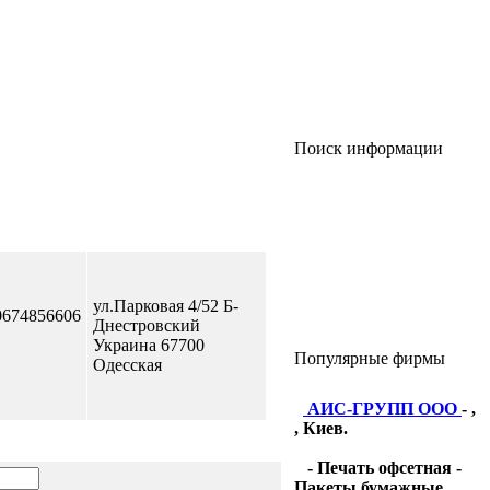
Поиск информации
ул.Парковая 4/52 Б-
0674856606
Днестровский
Украина 67700
Популярные фирмы
Одесская
АИС-ГРУПП ООО
- ,
, Киев.
- Печать офсетная -
Пакеты бумажные