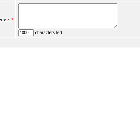
ение:
*
characters left