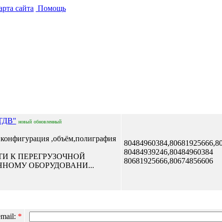
рта сайта
Помощь
Отправить сообщение
ТДB"
новый
обновленный
онфигурация ,объём,полиграфия
80484960384,80681925666,8
80484939246,80484960384
И К ПЕРЕГРУЗОЧНОЙ
80681925666,80674856606
НОМУ ОБОРУДОВАНИ...
mail:
*