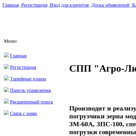
Главная
Регистрация
Вход для клиентов
Доска объявлений
Ка
Меню
Главная
СПП "Агро-Л
Регистрация
Тарифные планы
Панель управления
Расширенный поиск
Производит и реализ
Связь с нами
погрузчики зерна мо
ЗМ-60А, ЗПС-100, сп
погрузки современны