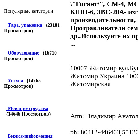
\"Гигант\", СМ-4, МС
КШП-6, ЗВС-20А- из
Популярные категории
производительности,
Тара, упаковка
(
23181
Протравливатели се
Просмотров)
др..Используйте их п
...
Оборудование
(
16710
Просмотров)
10007 Житомир вул.Буг
Житомир Украина 100
Услуги
(
14765
Житомирская
Просмотров)
Моющие средства
(
14646
Просмотров)
Attn: Владимир Анато
ph: 80412-446403,551
Бизнес-информация