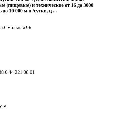
е (пищевые) и технические от 16 до 3000
о 10 000 м.п./сутки, ц ...
 ул.Смольная 9Б
38 0 44 221 08 01
ута