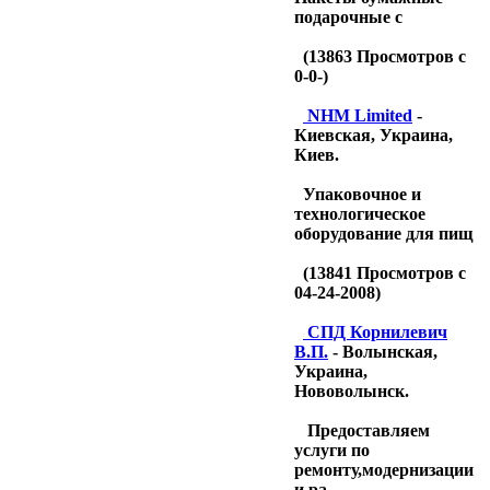
подарочные с
(
13863
Просмотров с
0-0-)
NHM Limited
-
Киевская, Украина,
Киев.
Упаковочное и
технологическое
оборудование для пищ
(
13841
Просмотров с
04-24-2008)
CПД Корнилевич
В.П.
- Волынская,
Украина,
Нововолынск.
Предоставляем
услуги по
ремонту,модернизации
и ра