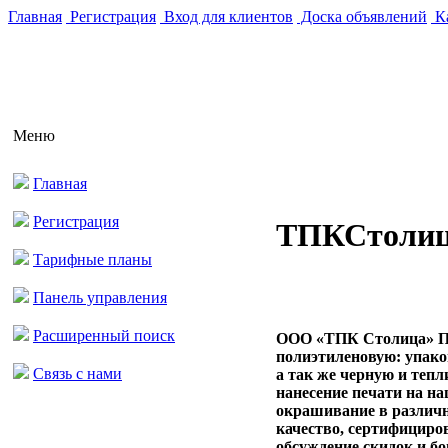
Главная
Регистрация
Вход для клиентов
Доска объявлений
Ка
Меню
Главная
Регистрация
ТПКСтоли
Тарифные планы
Панель управления
Расширенный поиск
ООО «ТПК Столица» Пр
полиэтиленовую: упако
Связь с нами
а так же черную и теп
нанесение печати на на
окрашивание в различн
качество, сертифициро
обсуждение скидок и б