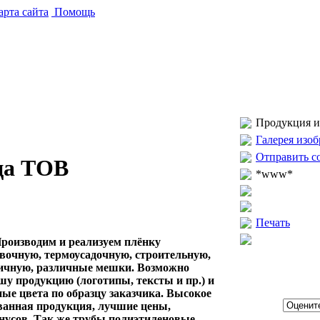
рта сайта
Помощь
Продукция и 
Галерея изо
Отправить с
ца ТОВ
*www*
Печать
оизводим и реализуем плёнку
вочную, термоусадочную, строительную,
личную, различные мешки. Возможно
шу продукцию (логотипы, тексты и пр.) и
ые цвета по образцу заказчика. Высокое
ванная продукция, лучшие цены,
онусов. Так же трубы полиэтиленовые