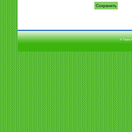
©
Тара 