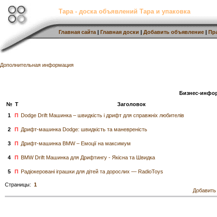
Тара - доска объявлений Тара и упаковка
Главная сайта
|
Главная доски
|
Добавить объявление
|
Пр
Дополнительная информация
Бизнес-инфо
№
Т
Заголовок
1
П
Dodge Drift Машинка – швидкість і дрифт для справжніх любителів
2
П
Дрифт-машинка Dodge: швидкість та маневреність
3
П
Дрифт-машинка BMW – Емоції на максимум
4
П
BMW Drift Машинка для Дрифтингу - Якісна та Швидка
5
П
Радіокеровані іграшки для дітей та дорослих — RadioToys
Страницы:
1
Добавить