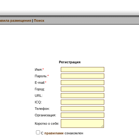
авила размещения
|
Поиск
Регистрация
Имя:
*
Пароль:
*
E-mail:
*
Город:
URL:
ICQ:
Телефон:
Организация:
Коротко о себе:
С
правилами
ознакомлен