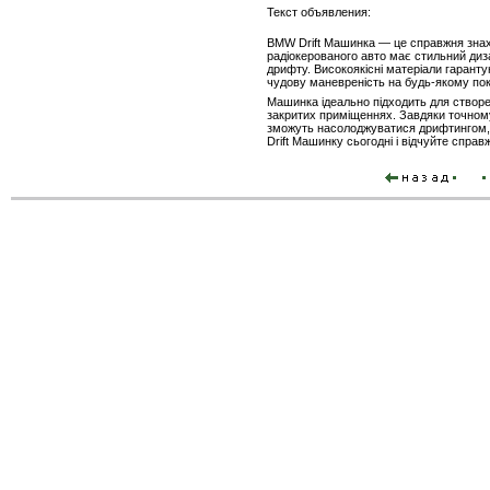
Текст объявления:
BMW Drift Машинка — це справжня знах
радіокерованого авто має стильний диз
дрифту. Високоякісні матеріали гаранту
чудову маневреність на будь-якому пок
Машинка ідеально підходить для створен
закритих приміщеннях. Завдяки точному
зможуть насолоджуватися дрифтингом, 
Drift Машинку сьогодні і відчуйте справ