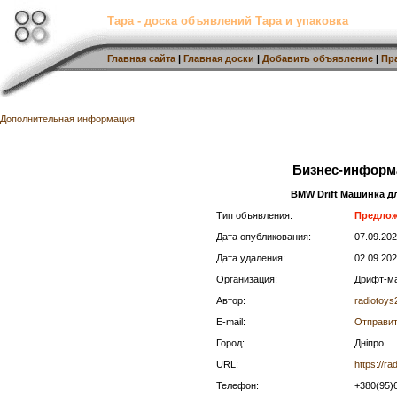
Тара - доска объявлений Тара и упаковка
Главная сайта
|
Главная доски
|
Добавить объявление
|
Пр
Дополнительная информация
Бизнес-информ
BMW Drift Машинка дл
Тип объявления:
Предло
Дата опубликования:
07.09.20
Дата удаления:
02.09.20
Организация:
Дрифт-ма
Автор:
radiotoys
E-mail:
Отправит
Город:
Дніпро
URL:
https://r
Телефон:
+380(95)