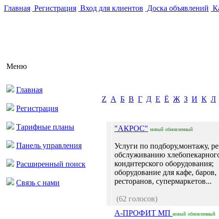
Главная
Регистрация
Вход для клиентов
Доска объявлений
Ка
Меню
Главная
Z
А
Б
В
Г
Д
Е
Ё
Ж
З
И
К
Л
Регистрация
Тарифные планы
"АКРОС"
новый
обновленный
Панель управления
Услуги по подбору,монтажу, р
обслуживанию хлебопекарног
кондитерского оборудования;
Расширенный поиск
оборудование для кафе, баров,
ресторанов, супермаркетов...
Связь с нами
(62 голосов)
А-ПРОФИТ МП
новый
обновленный