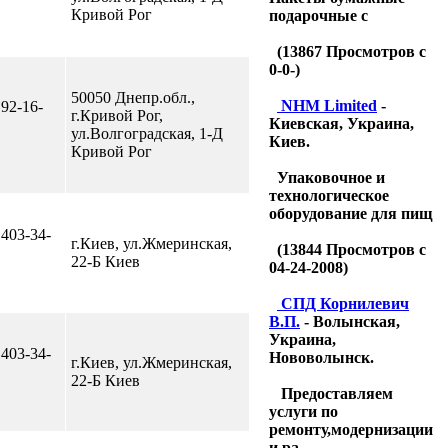
Кривой Рог
подарочные с
(
13867
Просмотров с
0-0-)
50050 Днепр.обл.,
NHM Limited
-
 92-16-
г.Кривой Рог,
Киевская, Украина,
ул.Волгоградская, 1-Д
Киев.
Кривой Рог
Упаковочное и
технологическое
оборудование для пищ
 403-34-
г.Киев, ул.Жмеринская,
(
13844
Просмотров с
22-Б Киев
04-24-2008)
CПД Корнилевич
В.П.
- Волынская,
Украина,
 403-34-
Нововолынск.
г.Киев, ул.Жмеринская,
22-Б Киев
Предоставляем
услуги по
ремонту,модернизации
и ра