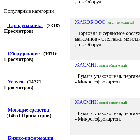
др. - Оборуд...
Популярные категории
ЖАКОБ ООО
новый
обновленный
Тара, упаковка
(
23187
Просмотров)
- Торговля и сервисное обсл
магазинов - Стеллажи металл
др. - Оборуд...
Оборудование
(
16716
Просмотров)
ЖАСМИН
новый
обновленный
- Бумага упаковочная, пергаме
Услуги
(
14771
- Микрогофрокартон...
Просмотров)
ЖАСМИН
новый
обновленный
Моющие средства
- Бумага упаковочная, пергаме
(
14651
Просмотров)
- Микрогофрокартон...
Бизнес-информация