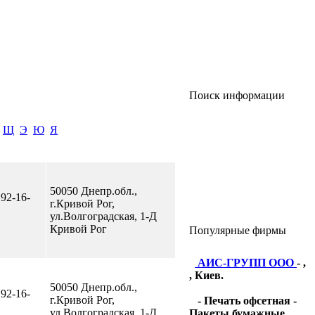
Поиск информации
Щ
Э
Ю
Я
50050 Днепр.обл.,
 92-16-
г.Кривой Рог,
ул.Волгоградская, 1-Д
Кривой Рог
Популярные фирмы
АИС-ГРУПП ООО
- ,
, Киев.
50050 Днепр.обл.,
 92-16-
г.Кривой Рог,
- Печать офсетная -
ул.Волгоградская, 1-Д
Пакеты бумажные