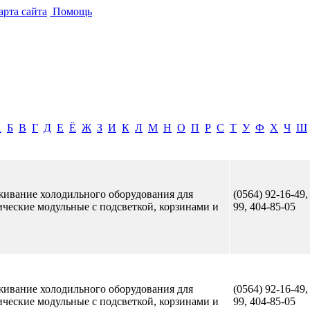
рта сайта
Помощь
А
Б
В
Г
Д
Е
Ё
Ж
З
И
К
Л
М
Н
О
П
Р
С
Т
У
Ф
Х
Ч
Ш
уживание холодильного оборудования для
(0564) 92-16-49,
ические модульные с подсветкой, корзинами и
99, 404-85-05
уживание холодильного оборудования для
(0564) 92-16-49,
ические модульные с подсветкой, корзинами и
99, 404-85-05