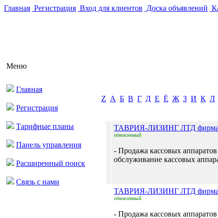
Главная
Регистрация
Вход для клиентов
Доска объявлений
Ка
Меню
Главная
Z
А
Б
В
Г
Д
Е
Ё
Ж
З
И
К
Л
Регистрация
Тарифные планы
ТАВРИЯ-ЛИЗИНГ ЛТД фирм
обновленный
Панель управления
- Продажа кассовых аппаратов
обслуживание кассовых аппара
Расширенный поиск
Связь с нами
ТАВРИЯ-ЛИЗИНГ ЛТД фирм
обновленный
- Продажа кассовых аппаратов