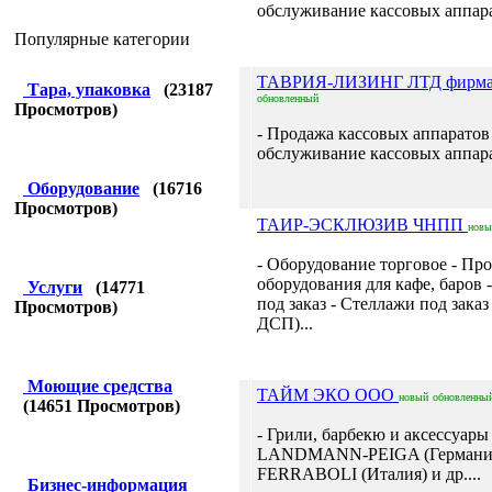
обслуживание кассовых аппара
Популярные категории
ТАВРИЯ-ЛИЗИНГ ЛТД фирм
Тара, упаковка
(
23187
обновленный
Просмотров)
- Продажа кассовых аппаратов
обслуживание кассовых аппара
Оборудование
(
16716
Просмотров)
ТАИР-ЭСКЛЮЗИВ ЧНПП
новы
- Оборудование торговое - Пр
оборудования для кафе, баров 
Услуги
(
14771
под заказ - Стеллажи под заказ 
Просмотров)
ДСП)...
Моющие средства
ТАЙМ ЭКО ООО
новый
обновленны
(
14651
Просмотров)
- Грили, барбекю и аксессуары
LANDMANN-PEIGA (Германия
FERRABOLI (Италия) и др....
Бизнес-информация