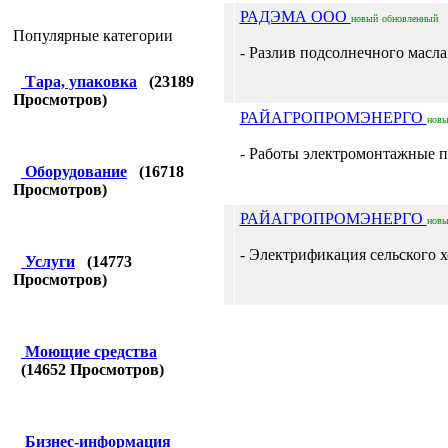
РАДЭМА ООО
новый
обновленный
Популярные категории
- Разлив подсолнечного мас
Тара, упаковка
(
23189
Просмотров)
РАЙАГРОПРОМЭНЕРГО
нов
- Работы электромонтажные п
Оборудование
(
16718
Просмотров)
РАЙАГРОПРОМЭНЕРГО
нов
- Электрификация сельского хо
Услуги
(
14773
Просмотров)
Моющие средства
(
14652
Просмотров)
Бизнес-информация