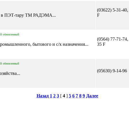
(03622) 5-31-40,
ла в ПЭТ-тару ТМ РАДЭМА...
F
ый
обновленный
(0564) 77-71-74,
ромышленного, бытового и с/х назначения...
35 F
ый
обновленный
(05630) 9-14-96
зяйства...
Назад
1
2
3
[
4
]
5
6
7
8
9
Далее