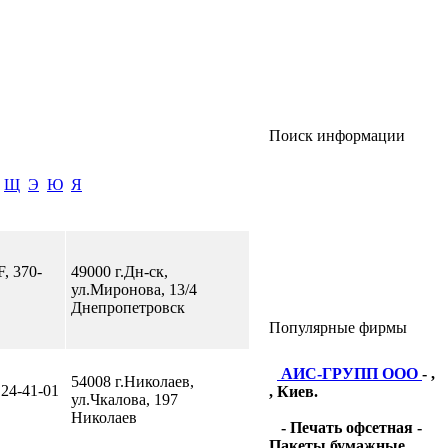
Поиск информации
Щ
Э
Ю
Я
F, 370-
49000 г.Дн-ск,
ул.Миронова, 13/4
Днепропетровск
Популярные фирмы
АИС-ГРУПП ООО
- ,
54008 г.Николаев,
 24-41-01
, Киев.
ул.Чкалова, 197
Николаев
- Печать офсетная -
Пакеты бумажные