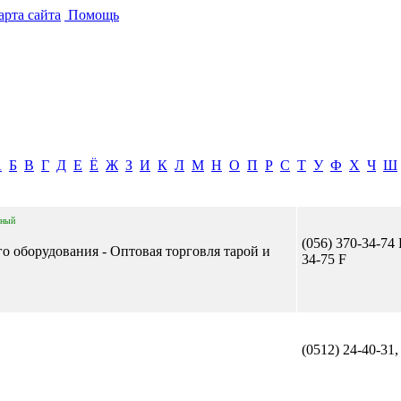
рта сайта
Помощь
А
Б
В
Г
Д
Е
Ё
Ж
З
И
К
Л
М
Н
О
П
Р
С
Т
У
Ф
Х
Ч
Ш
нный
(056) 370-34-74 
го оборудования - Оптовая торговля тарой и
34-75 F
(0512) 24-40-31,