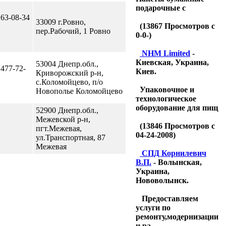
подарочные с
 63-08-34
33009 г.Ровно,
(
13867
Просмотров с
пер.Рабочий, 1 Ровно
0-0-)
NHM Limited
-
Киевская, Украина,
53004 Днепр.обл.,
 477-72-
Киев.
Криворожский р-н,
с.Коломойцево, п/о
Упаковочное и
Новополье Коломойцево
технологическое
оборудование для пищ
52900 Днепр.обл.,
Межевской р-н,
(
13846
Просмотров с
пгт.Межевая,
04-24-2008)
ул.Транспортная, 87
Межевая
CПД Корнилевич
В.П.
- Волынская,
Украина,
Нововолынск.
Предоставляем
услуги по
ремонту,модернизации
и ра