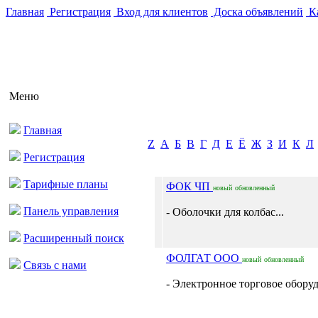
Главная
Регистрация
Вход для клиентов
Доска объявлений
Ка
Меню
Главная
Z
А
Б
В
Г
Д
Е
Ё
Ж
З
И
К
Л
Регистрация
Тарифные планы
ФОК ЧП
новый
обновленный
Панель управления
- Оболочки для колбас...
Расширенный поиск
ФОЛГАТ ООО
новый
обновленный
Связь с нами
- Электронное торговое оборуд