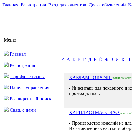
Главная
Регистрация
Вход для клиентов
Доска объявлений
Ка
Меню
Главная
Z
А
Б
В
Г
Д
Е
Ё
Ж
З
И
К
Л
Регистрация
Тарифные планы
ХАРЛАМПОВА ЧП
новый
обновле
Панель управления
- Инвентарь для пекарного и к
производства...
Расширенный поиск
Связь с нами
ХАРПЛАСТМАСС ЗАО
новый
о
- Производство изделий из пла
Изготовление оснастки и обор