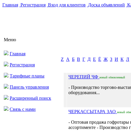
Главная
Регистрация
Вход для клиентов
Доска объявлений
Ка
Меню
Главная
Z
А
Б
В
Г
Д
Е
Ё
Ж
З
И
К
Л
Регистрация
Тарифные планы
ЧЕРЕПИЙ ЧФ
новый
обновленный
Панель управления
- Производство торгово-выста
оборудования...
Расширенный поиск
Связь с нами
ЧЕРКАССЫТАРА ЗАО
новый
обн
- Оптовая продажа гофротары 
ассортименте - Производство 