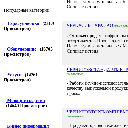
Используемые материалы: - Кар
Силикат натрия...
Популярные категории
Тара, упаковка
(
23176
ЧЕРКАССЫТАРА ЗАО
новый
обн
Просмотров)
- Оптовая продажа гофротары 
ассортименте - Производство 
Используемые материалы: - Кар
Оборудование
(
16705
Силикат натрия...
Просмотров)
ЧЕРНИГОВСТАНДАРТМЕТ
Услуги
(
14761
обновленный
Просмотров)
- Работы научно-исследовател
качеству выпускаемой продук
пром....
Моющие средства
(
14640
Просмотров)
ЧЕРНИГОВТОРГКОМПЛЕК
обновленный
- Продажа торгово-технологич
Бизнес-информация