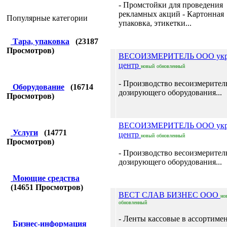
- Промстойки для проведения
рекламных акций - Картонная
Популярные категории
упаковка, этикетки...
Тара, упаковка
(
23187
Просмотров)
ВЕСОИЗМЕРИТЕЛЬ ООО укр
центр
новый
обновленный
- Производство весоизмерител
Оборудование
(
16714
дозирующего оборудования...
Просмотров)
ВЕСОИЗМЕРИТЕЛЬ ООО укр
Услуги
(
14771
центр
новый
обновленный
Просмотров)
- Производство весоизмерител
дозирующего оборудования...
Моющие средства
(
14651
Просмотров)
ВЕСТ СЛАВ БИЗНЕС ООО
но
обновленный
- Ленты кассовые в ассортимент
Бизнес-информация