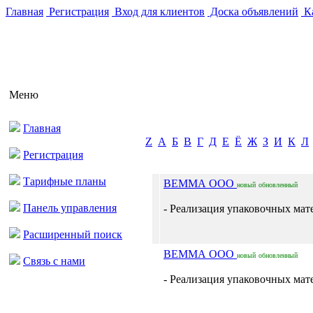
Главная
Регистрация
Вход для клиентов
Доска объявлений
Ка
Меню
Главная
Z
А
Б
В
Г
Д
Е
Ё
Ж
З
И
К
Л
Регистрация
Тарифные планы
ВЕММА ООО
новый
обновленный
Панель управления
- Реализация упаковочных мате
Расширенный поиск
ВЕММА ООО
новый
обновленный
Связь с нами
- Реализация упаковочных мате