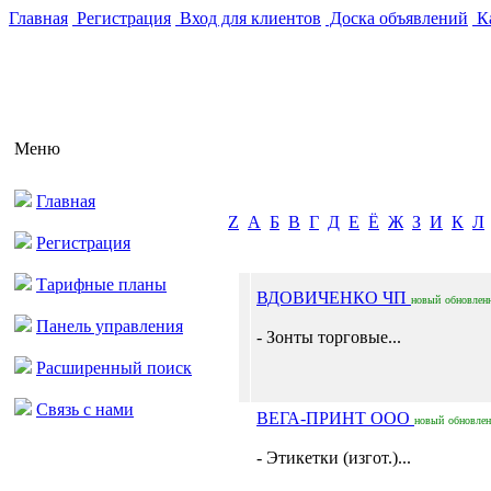
Главная
Регистрация
Вход для клиентов
Доска объявлений
Ка
Меню
Главная
Z
А
Б
В
Г
Д
Е
Ё
Ж
З
И
К
Л
Регистрация
Тарифные планы
ВДОВИЧЕНКО ЧП
новый
обновлен
Панель управления
- Зонты торговые...
Расширенный поиск
Связь с нами
ВЕГА-ПРИНТ ООО
новый
обновле
- Этикетки (изгот.)...