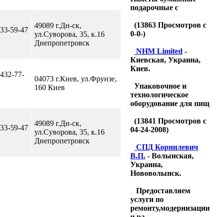
подарочные с
(
13863
Просмотров с
49089 г.Дн-ск,
 33-59-47
0-0-)
ул.Суворова, 35, к.16
Днепропетровск
NHM Limited
-
Киевская, Украина,
Киев.
 432-77-
04073 г.Киев, ул.Фрунзе,
Упаковочное и
160 Киев
технологическое
оборудование для пищ
(
13841
Просмотров с
49089 г.Дн-ск,
 33-59-47
04-24-2008)
ул.Суворова, 35, к.16
Днепропетровск
CПД Корнилевич
В.П.
- Волынская,
Украина,
Нововолынск.
Предоставляем
услуги по
ремонту,модернизации
и ра