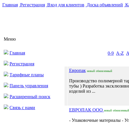
Главная
Регистрация
Вход для клиентов
Доска объявлений
Ка
Меню
Главная
0-9
A-Z
Регистрация
Европак
новый
обновленный
Тарифные планы
Производство полимерной тар
Панель управления
тубы ) Разработка эксклюзивн
изделий из ...
Расширенный поиск
Связь с нами
ЕВРОПАК ООО
новый
обновленный
- Упаковочные материалы - Уп