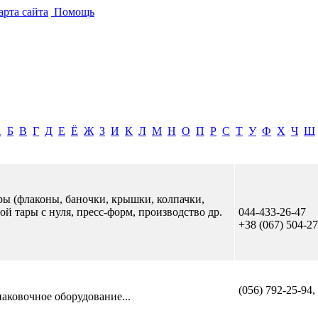
рта сайта
Помощь
А
Б
В
Г
Д
Е
Ё
Ж
З
И
К
Л
М
Н
О
П
Р
С
Т
У
Ф
Х
Ч
Ш
ы (флаконы, баночки, крышки, колпачки,
ой тары с нуля, пресс-форм, производство др.
044-433-26-47
+38 (067) 504-27
(056) 792-25-94,
аковочное оборудование...