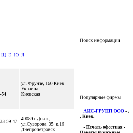
Поиск информации
Щ
Э
Ю
Я
ул. Фрунзе, 160 Киев
Украина
-54
Киевская
Популярные фирмы
АИС-ГРУПП ООО
- ,
, Киев.
49089 г.Дн-ск,
 33-59-47
ул.Суворова, 35, к.16
- Печать офсетная -
Днепропетровск
Пакеты бумажные