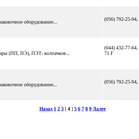
(056) 792-25-94,
аковочное оборудование...
(044) 432-77-64,
ары (ПП, ПЭ), ПЭТ- колпачков...
71 F
(056) 792-25-94,
аковочное оборудование...
Назад
1
2
3
[
4
]
5
6
7
8
9
Далее