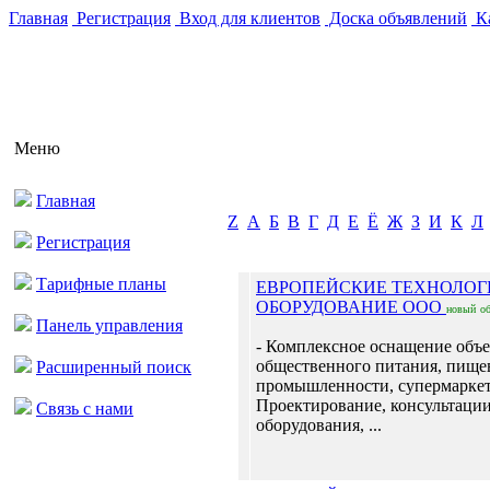
Главная
Регистрация
Вход для клиентов
Доска объявлений
Ка
Меню
Главная
Z
А
Б
В
Г
Д
Е
Ё
Ж
З
И
К
Л
Регистрация
Тарифные планы
ЕВРОПЕЙСКИЕ ТЕХНОЛОГ
ОБОРУДОВАНИЕ ООО
новый
о
Панель управления
- Комплексное оснащение объ
общественного питания, пище
Расширенный поиск
промышленности, супермаркет
Проектирование, консультаци
Связь с нами
оборудования, ...