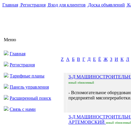
Главная
Регистрация
Вход для клиентов
Доска объявлений
Ка
Меню
Главная
Z
А
Б
В
Г
Д
Е
Ё
Ж
З
И
К
Л
Регистрация
Тарифные планы
З-Д МАШИНОСТРОИТЕЛЬН
новый
обновленный
Панель управления
- Вспомогательное оборудован
предприятий мясопереработки.
Расширенный поиск
Связь с нами
З-Д МАШИНОСТРОИТЕЛЬ
АРТЕМОВСКИЙ
новый
обновленны