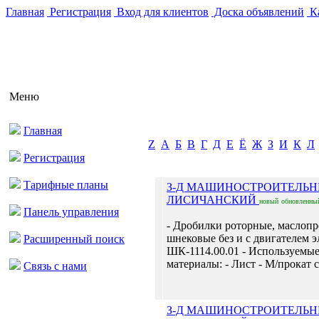
Главная
Регистрация
Вход для клиентов
Доска объявлений
Ка
Меню
Главная
Z
А
Б
В
Г
Д
Е
Ё
Ж
З
И
К
Л
Регистрация
Тарифные планы
З-Д МАШИНОСТРОИТЕЛЬ
ЛИСИЧАНСКИЙ
новый
обновленны
Панель управления
- Дробилки роторные, маслоп
шнековые без и с двигателем э
Расширенный поиск
ШК-1114.00.01 - Используемы
материалы: - Лист - М/прокат с
Связь с нами
З-Д МАШИНОСТРОИТЕЛЬ