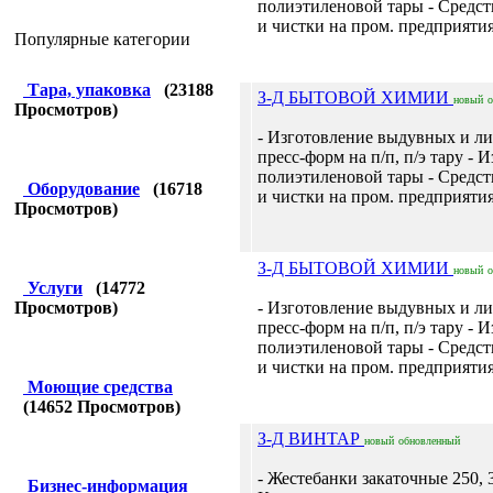
полиэтиленовой тары - Средст
и чистки на пром. предприятия
Популярные категории
Тара, упаковка
(
23188
З-Д БЫТОВОЙ ХИМИИ
новый
Просмотров)
- Изготовление выдувных и л
пресс-форм на п/п, п/э тару - 
полиэтиленовой тары - Средст
Оборудование
(
16718
и чистки на пром. предприятия
Просмотров)
З-Д БЫТОВОЙ ХИМИИ
новый
Услуги
(
14772
Просмотров)
- Изготовление выдувных и л
пресс-форм на п/п, п/э тару - 
полиэтиленовой тары - Средст
и чистки на пром. предприятия
Моющие средства
(
14652
Просмотров)
З-Д ВИНТАР
новый
обновленный
- Жестебанки закаточные 250, 3
Бизнес-информация