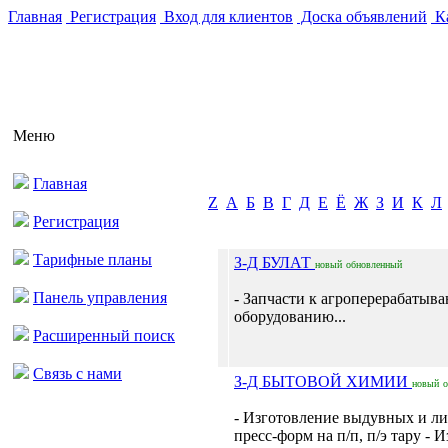
Главная
Регистрация
Вход для клиентов
Доска объявлений
Ка
Меню
Главная
Z
А
Б
В
Г
Д
Е
Ё
Ж
З
И
К
Л
Регистрация
Тарифные планы
З-Д БУЛАТ
новый
обновленный
Панель управления
- Запчасти к агроперерабаты
оборудованию...
Расширенный поиск
Связь с нами
З-Д БЫТОВОЙ ХИМИИ
новый
- Изготовление выдувных и л
пресс-форм на п/п, п/э тару - 