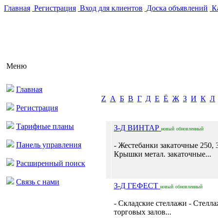
Главная
Регистрация
Вход для клиентов
Доска объявлений
Ка
Меню
Главная
Z
А
Б
В
Г
Д
Е
Ё
Ж
З
И
К
Л
Регистрация
Тарифные планы
З-Д ВИНТАР
новый
обновленный
Панель управления
- Жестебанки закаточные 250, 3
Крышки метал. закаточные...
Расширенный поиск
Связь с нами
З-Д ГЕФЕСТ
новый
обновленный
- Складские стеллажи - Стелла
торговых залов...