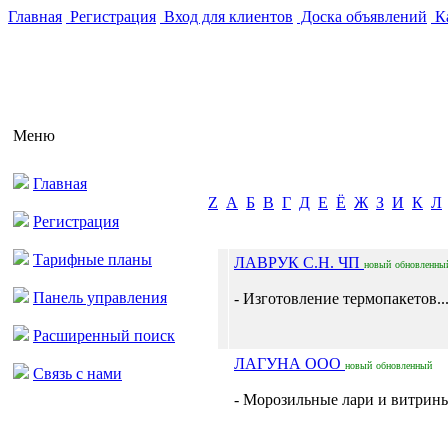
Главная
Регистрация
Вход для клиентов
Доска объявлений
Ка
Меню
Главная
Z
А
Б
В
Г
Д
Е
Ё
Ж
З
И
К
Л
Регистрация
Тарифные планы
ЛАВРУК С.Н. ЧП
новый
обновленны
Панель управления
- Изготовление термопакетов..
Расширенный поиск
ЛАГУНА ООО
новый
обновленный
Связь с нами
- Морозильные лари и витрины