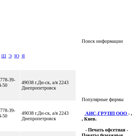
Поиск информации
Щ
Э
Ю
Я
 778-39-
49038 г.Дн-ск, а/я 2243
4-50
Днепропетровск
Популярные фирмы
 778-39-
49038 г.Дн-ск, а/я 2243
АИС-ГРУПП ООО
- ,
4-50
Днепропетровск
, Киев.
- Печать офсетная -
Пакеты бумажные