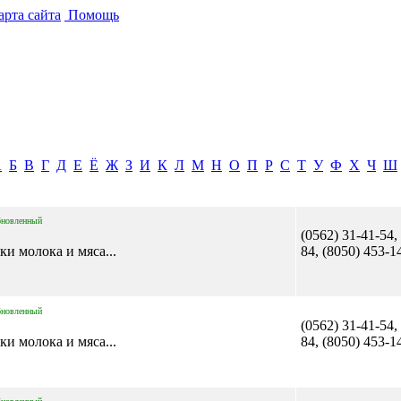
рта сайта
Помощь
А
Б
В
Г
Д
Е
Ё
Ж
З
И
К
Л
М
Н
О
П
Р
С
Т
У
Ф
Х
Ч
Ш
бновленный
(0562) 31-41-54,
ки молока и мяса...
84, (8050) 453-1
бновленный
(0562) 31-41-54,
ки молока и мяса...
84, (8050) 453-1