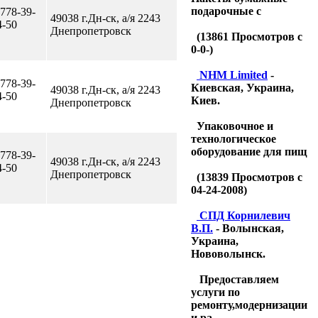
подарочные с
 778-39-
49038 г.Дн-ск, а/я 2243
4-50
Днепропетровск
(
13861
Просмотров с
0-0-)
NHM Limited
-
 778-39-
Киевская, Украина,
49038 г.Дн-ск, а/я 2243
4-50
Киев.
Днепропетровск
Упаковочное и
технологическое
оборудование для пищ
 778-39-
49038 г.Дн-ск, а/я 2243
4-50
Днепропетровск
(
13839
Просмотров с
04-24-2008)
CПД Корнилевич
В.П.
- Волынская,
Украина,
Нововолынск.
Предоставляем
услуги по
ремонту,модернизации
и ра