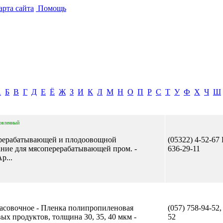
рта сайта
Помощь
А
Б
В
Г
Д
Е
Ё
Ж
З
И
К
Л
М
Н
О
П
Р
С
Т
У
Ф
Х
Ч
Ш
овленный
ерерабатывающей и плодоовощной
(05322) 4-52-67 
ние для мясоперерабатывающей пром. -
636-29-11
р...
асовочное - Пленка полипропиленовая
(057) 758-94-52,
х продуктов, толщина 30, 35, 40 мкм -
52