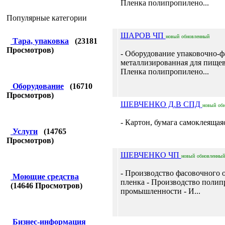
Пленка полипропилено...
Популярные категории
ШАРОВ ЧП
новый
обновленный
Тара, упаковка
(
23181
Просмотров)
- Оборудование упаковочно-ф
металлизированная для пищевы
Пленка полипропилено...
Оборудование
(
16710
Просмотров)
ШЕВЧЕНКО Д.В СПД
новый
об
- Картон, бумага самоклеящаяс
Услуги
(
14765
Просмотров)
ШЕВЧЕНКО ЧП
новый
обновленный
- Производство фасовочного о
Моющие средства
пленка - Производство поли
(
14646
Просмотров)
промышленности - И...
Бизнес-информация