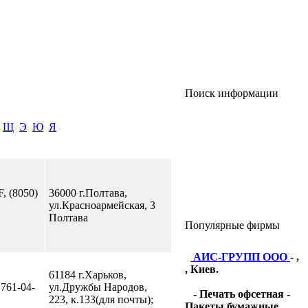
Поиск информации
Щ
Э
Ю
Я
F, (8050)
36000 г.Полтава,
ул.Красноармейская, 3
Полтава
Популярные фирмы
АИС-ГРУПП ООО
- ,
, Киев.
61184 г.Харьков,
 761-04-
ул.Дружбы Народов,
- Печать офсетная -
223, к.133(для почты);
Пакеты бумажные