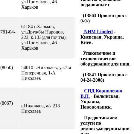
ул.Примакова, 46
подарочные с
Харьков
(
13863
Просмотров с
0-0-)
61184 г.Харьков,
NHM Limited
-
 761-04-
ул.Дружбы Народов,
Киевская, Украина,
223, к.133(для почты);
Киев.
ул.Примакова, 46
Харьков
Упаковочное и
технологическое
оборудование для пищ
 (8050)
54010 г.Николаев, ул.7-я
Поперечная, 1-А
(
13841
Просмотров с
Николаев
04-24-2008)
CПД Корнилевич
В.П.
- Волынская,
Украина,
 (8067)
г.Николаев, а/я 218
Нововолынск.
Николаев
Предоставляем
услуги по
ремонту,модернизации
и ра