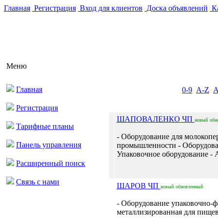
Главная
Регистрация
Вход для клиентов
Доска объявлений
Ка
Меню
Главная
0-9
A-Z
Регистрация
ШАПОВАЛЕНКО ЧП
новый
обн
Тарифные планы
- Оборудование для молокоп
Панель управления
промышленности - Оборудова
Упаковочное оборудование - А
Расширенный поиск
Связь с нами
ШАРОВ ЧП
новый
обновленный
- Оборудование упаковочно-ф
металлизированная для пищевы