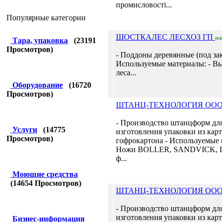
промисловості...
Популярные категории
ШОСТКАЛЕС ЛЕСХОЗ ГП
но
Тара, упаковка
(
23191
Просмотров)
- Поддоны деревянные (под зак
Используемые материалы: - В
леса...
Оборудование
(
16720
Просмотров)
ШТАНЦ-ТЕХНОЛОГИЯ ОО
- Производство штанцформ дл
Услуги
(
14775
изготовления упаковки из карт
Просмотров)
гофрокартона - Используемые 
Ножи BOLLER, SANDVICK, LS
ф...
Моющие средства
(
14654
Просмотров)
ШТАНЦ-ТЕХНОЛОГИЯ ОО
- Производство штанцформ дл
изготовления упаковки из карт
Бизнес-информация