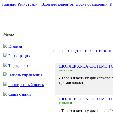
Главная
Регистрация
Вход для клиентов
Доска объявлений
Ка
Меню
Главная
Z
А
Б
В
Г
Д
Е
Ё
Ж
З
И
К
Л
Регистрация
Тарифные планы
ШОЛЛЕР АРКА СІСТЕМС Т
обновленный
Панель управления
- Тара з пластику для харчової
промисловості...
Расширенный поиск
Связь с нами
ШОЛЛЕР АРКА СІСТЕМС Т
обновленный
- Тара з пластику для харчової