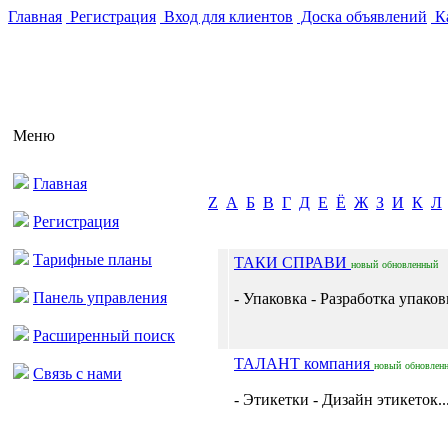
Главная
Регистрация
Вход для клиентов
Доска объявлений
Ка
Меню
Главная
Z
А
Б
В
Г
Д
Е
Ё
Ж
З
И
К
Л
Регистрация
Тарифные планы
ТАКИ СПРАВИ
новый
обновленный
Панель управления
- Упаковка - Разработка упаковк
Расширенный поиск
ТАЛАНТ компания
новый
обновлен
Связь с нами
- Этикетки - Дизайн этикеток..