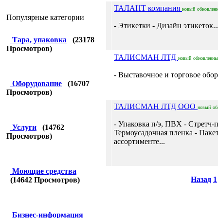
ТАЛАНТ компания
новый
обновлен
Популярные категории
- Этикетки - Дизайн этикеток..
Тара, упаковка
(
23178
Просмотров)
ТАЛИСМАН ЛТД
новый
обновленны
- Выставочное и торговое обор
Оборудование
(
16707
Просмотров)
ТАЛИСМАН ЛТД ООО
новый
об
- Упаковка п/э, ПВХ - Стретч-п
Услуги
(
14762
Термоусадочная пленка - Паке
Просмотров)
ассортименте...
Моющие средства
Назад
1
(
14642
Просмотров)
Бизнес-информация