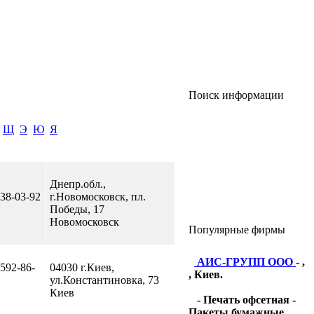
Поиск информации
Щ
Э
Ю
Я
Днепр.обл.,
 38-03-92
г.Новомосковск, пл.
Победы, 17
Новомосковск
Популярные фирмы
АИС-ГРУПП ООО
- ,
 592-86-
04030 г.Киев,
, Киев.
ул.Константиновка, 73
Киев
- Печать офсетная -
Пакеты бумажные