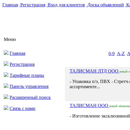
Главная
Регистрация
Вход для клиентов
Доска объявлений
Ка
Меню
Главная
0-9
A-Z
Регистрация
ТАЛИСМАН ЛТД ООО
новый
о
Тарифные планы
- Упаковка п/э, ПВХ - Стретч
Панель управления
ассортименте...
Расширенный поиск
ТАЛИСМАН ООО
новый
обновле
Связь с нами
- Изготовление эксклюзивной