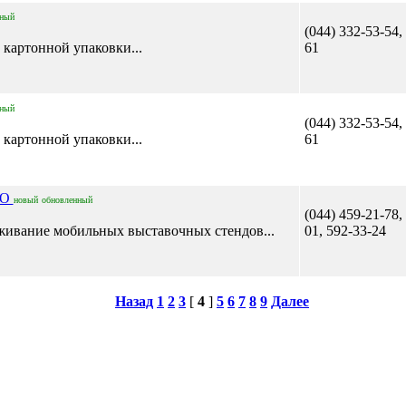
нный
(044) 332-53-54,
 картонной упаковки...
61
нный
(044) 332-53-54,
 картонной упаковки...
61
ОО
новый
обновленный
(044) 459-21-78,
уживание мобильных выставочных стендов...
01, 592-33-24
Назад
1
2
3
[
4
]
5
6
7
8
9
Далее