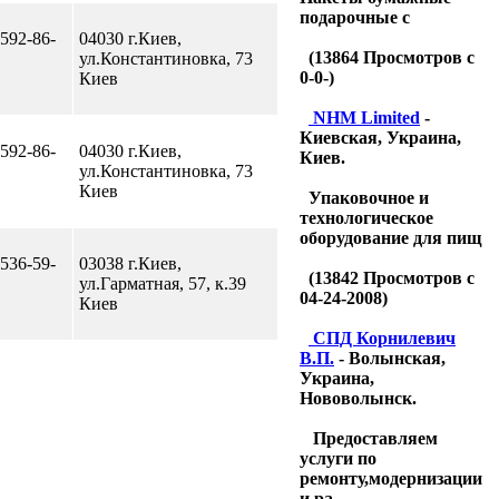
подарочные с
 592-86-
04030 г.Киев,
(
13864
Просмотров с
ул.Константиновка, 73
0-0-)
Киев
NHM Limited
-
Киевская, Украина,
 592-86-
04030 г.Киев,
Киев.
ул.Константиновка, 73
Киев
Упаковочное и
технологическое
оборудование для пищ
 536-59-
03038 г.Киев,
(
13842
Просмотров с
ул.Гарматная, 57, к.39
04-24-2008)
Киев
CПД Корнилевич
В.П.
- Волынская,
Украина,
Нововолынск.
Предоставляем
услуги по
ремонту,модернизации
и ра