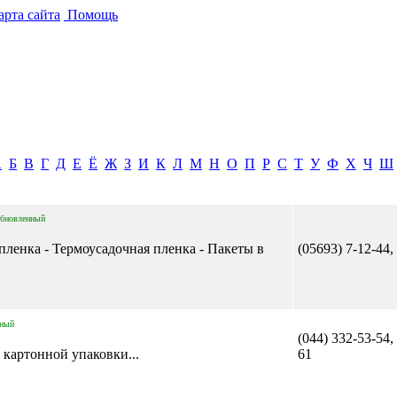
рта сайта
Помощь
А
Б
В
Г
Д
Е
Ё
Ж
З
И
К
Л
М
Н
О
П
Р
С
Т
У
Ф
Х
Ч
Ш
бновленный
-пленка - Термоусадочная пленка - Пакеты в
(05693) 7-12-44,
нный
(044) 332-53-54,
 картонной упаковки...
61